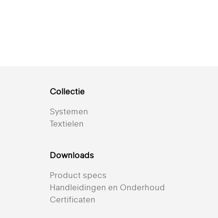
Retta
Design: Louise
Sigvardt
+ 5
Collectie
Semi-transparant
Systemen
Textielen
Downloads
Product specs
Handleidingen en Onderhoud
Certificaten