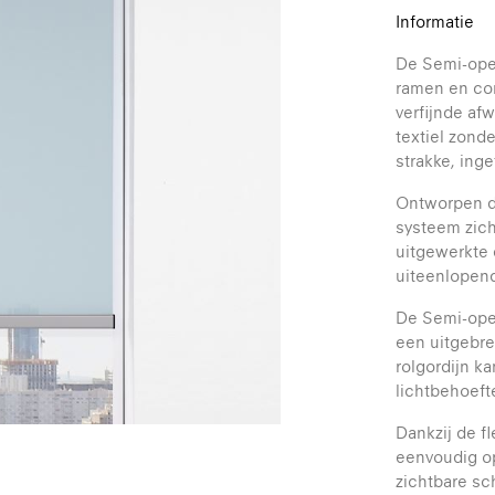
Informatie
De Semi-open
ramen en co
verfijnde af
textiel zonde
strakke, inge
Ontworpen d
systeem zich
uitgewerkte 
uiteenlopend
De Semi-ope
een uitgebre
rolgordijn k
lichtbehoeft
Dankzij de 
eenvoudig op
zichtbare sc