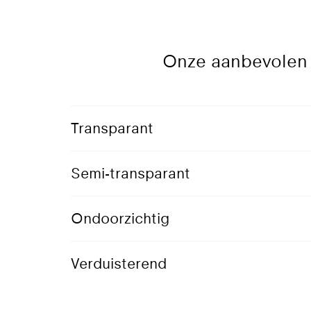
Onze aanbevolen 
Transparant
Semi-transparant
Ondoorzichtig
Verduisterend
816 Sky
Loa
Transparant doek
Design: Ronan &
Erwan Bouroullec