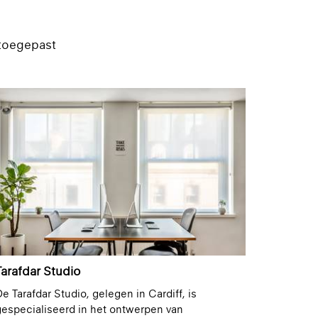
errite
Graphite
esign: Cristian
Design: Cristian
Zuzunaga
Zuzunaga
 toegepast
+ 4
+ 5
eflectie 66% | Semi-
Reflectie 44% | Semi-
ransparant |
transparant |
Gemetalliseerd
Gemetalliseerd
849 Sølv
Gonzen
Semi-transparant
Design: Alfredo
Häberli
+ 22
+ 5
eflectie 65% | Semi-
ransparant |
Semi-transparant
Tarafdar Studio
Gemetalliseerd
e Tarafdar Studio, gelegen in Cardiff, is
especialiseerd in het ontwerpen van