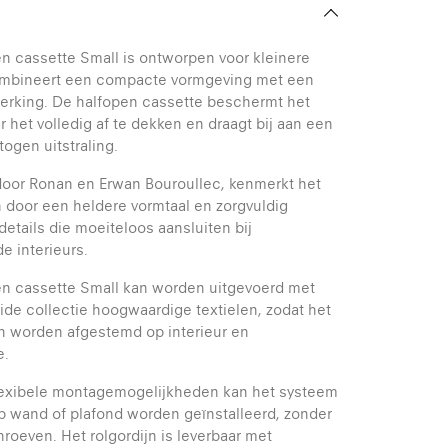
 cassette Small is ontworpen voor kleinere
mbineert een compacte vormgeving met een
werking. De halfopen cassette beschermt het
r het volledig af te dekken en draagt bij aan een
togen uitstraling.
oor Ronan en Erwan Bouroullec, kenmerkt het
 door een heldere vormtaal en zorgvuldig
details die moeiteloos aansluiten bij
e interieurs.
n cassette Small kan worden uitgevoerd met
ide collectie hoogwaardige textielen, zodat het
an worden afgestemd op interieur en
e.
flexibele montagemogelijkheden kan het systeem
 wand of plafond worden geïnstalleerd, zonder
hroeven. Het rolgordijn is leverbaar met