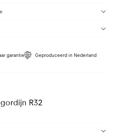
Van 60 tot 210 cm
en
Van 100 tot 260 cm
n profielkleur naar keuze. Speciale (RAL) kleuren
Wand, Plafond
Handbediening,
lad R32
Gemotoriseerd 24V DC motor
tablad voor R32 midi cassette rolgordijn.
aar garantie
Geproduceerd in Nederland
1
9010
9016
èmewit
Reinwit
Verkeerswit
lgordijn R32