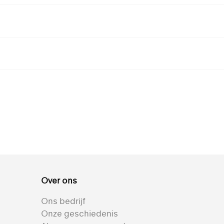
Silverscreen 203
Omniascreen 293
De beste oplossing
Geweldig uitzicht en
n
voor warmtewering en
uitstekende
lichtregeling
prestaties
R
+ 4
+ 3
Over ons
t
Bekijk alle transparante textielen voor rolgordijnen
Reflectie 82% | Semi-
Reflectie 75% | Semi-
Ons bedrijf
transparant |
transparant |
Onze geschiedenis
Gemetalliseerd
Gemetalliseerd