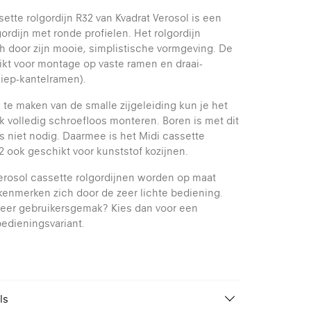
sette rolgordijn R32 van Kvadrat Verosol is een
ordijn met ronde profielen. Het rolgordijn
h door zijn mooie, simplistische vormgeving. De
ikt voor montage op vaste ramen en draai-
iep-kantelramen).
 te maken van de smalle zijgeleiding kun je het
ok volledig schroefloos monteren. Boren is met dit
us niet nodig. Daarmee is het Midi cassette
32 ook geschikt voor kunststof kozijnen.
erosol cassette rolgordijnen worden op maat
enmerken zich door de zeer lichte bediening.
meer gebruikersgemak? Kies dan voor een
bedieningsvariant.
ls