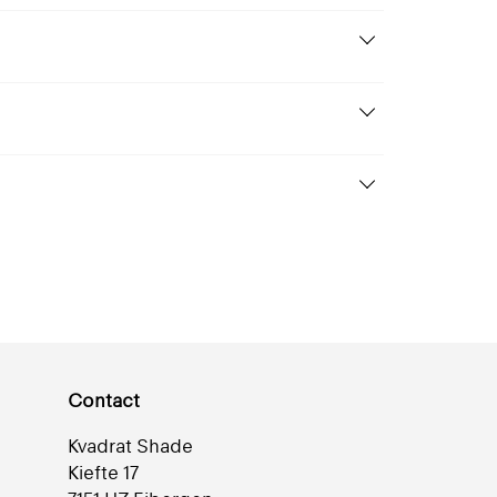
849 Sølv
Semi-transparant
+ 22
eflectie 65% | Semi-
Contact
ransparant |
Gemetalliseerd
Kvadrat Shade
Kiefte 17