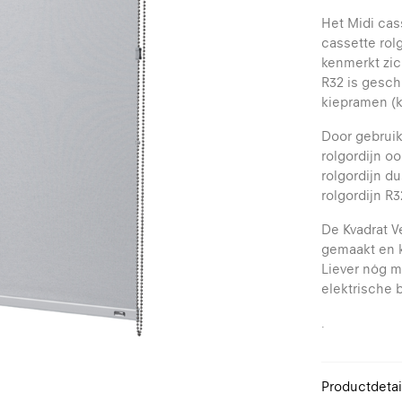
Het Midi cas
cassette rolg
kenmerkt zic
R32 is gesch
kiepramen (k
Door gebruik
rolgordijn o
rolgordijn d
rolgordijn R
De Kvadrat V
gemaakt en k
Liever nóg 
elektrische 
.
Productdetai