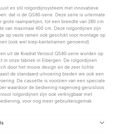
uust en stil rolgordijnsysteem met innovatieve
n: dat is de QS80-serie. Deze serie is uitermate
r grote raampartijen, tot een breedte van 280 cm
e van maximaal 400 cm. Deze rolgordijnen zijn
ge op vaste ramen ook geschikt voor montage op
amen (ook wel kiep-kantelramen genoemd).
nen uit de Kvadrat Verosol QS80-serie worden op
 in onze fabriek in Eibergen. De rolgordijnen
ch door het mooie design en de zeer lichte
aast de standaard uitvoering bieden we ook een
voering. De cassette is voorzien van een speciale
voer waardoor de bediening nagenoeg geruisloos
erosol rolgordijnen zijn ook verkrijgbaar met
bediening, voor nog meer gebruikersgemak.
ls
Van 70 tot 280 cm