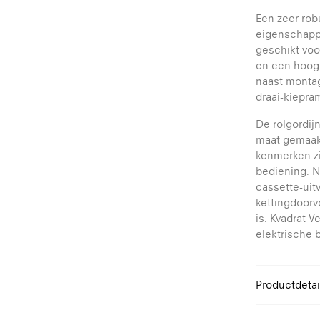
Een zeer rob
eigenschappe
geschikt voo
en een hoogt
naast monta
draai-kiepr
De rolgordij
maat gemaakt
kenmerken zi
bediening. N
cassette-uit
kettingdoor
is. Kvadrat V
elektrische 
Productdetai
Breedte