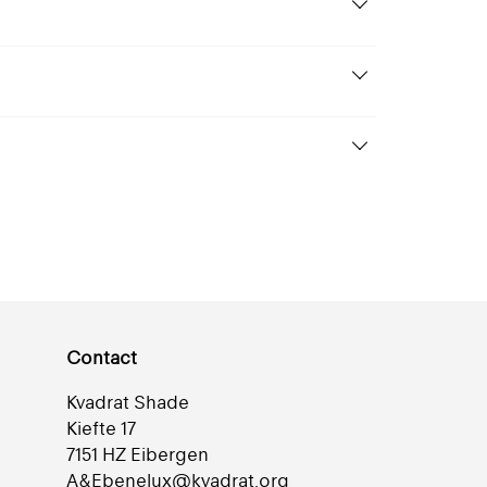
849 Sølv
Semi-transparant
+ 22
eflectie 65% | Semi-
Contact
ransparant |
Gemetalliseerd
Kvadrat Shade
Kiefte 17
7151 HZ Eibergen
A&Ebenelux@kvadrat.org