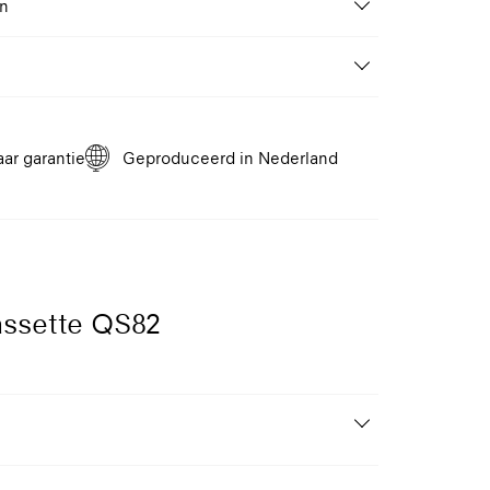
en
Van 100 tot 400 cm
n profielkleur naar keuze. Speciale (RAL) kleuren
Wand, Plafond
Handbediening,
lad QS82
Gemotoriseerd 24V DC motor,
tablad voor QS82 standaard rolgordijn.
Gemotoriseerd 12V Batterij
aar garantie
Geproduceerd in Nederland
1
9005
9010
9016
èmewit
Gitzwart
Reinwit
Verkeerswit
assette QS82