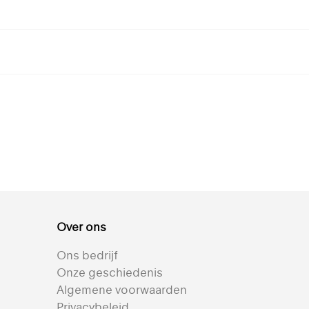
Silverscreen 203
Omniascreen 293
De beste oplossing
Geweldig uitzicht en
n
voor warmtewering en
uitstekende
lichtregeling
prestaties
R
+ 4
+ 3
Over ons
t
Bekijk alle transparante textielen voor rolgordijnen
Reflectie 82% | Semi-
Reflectie 75% | Semi-
Ons bedrijf
transparant |
transparant |
Onze geschiedenis
Gemetalliseerd
Gemetalliseerd
Algemene voorwaarden
Privacybeleid