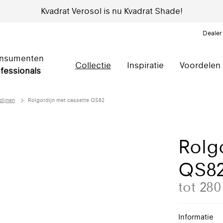
Kvadrat Verosol is nu Kvadrat Shade!
Dealer
nsumenten
Collectie
Inspiratie
Voordelen
fessionals
dijnen
Rolgordijn met cassette QS82
Rolg
QS8
tot 28
Informatie