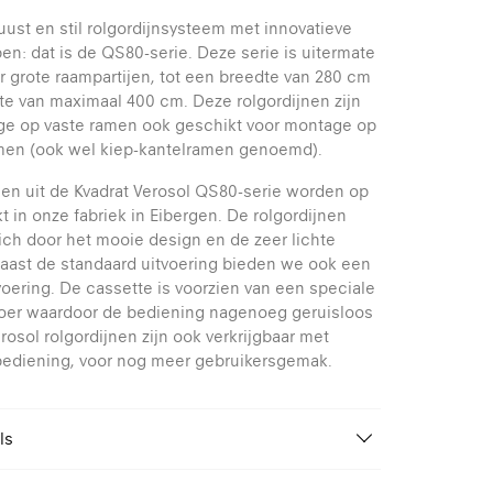
uust en stil rolgordijnsysteem met innovatieve
n: dat is de QS80-serie. Deze serie is uitermate
r grote raampartijen, tot een breedte van 280 cm
e van maximaal 400 cm. Deze rolgordijnen zijn
ge op vaste ramen ook geschikt voor montage op
amen (ook wel kiep-kantelramen genoemd).
nen uit de Kvadrat Verosol QS80-serie worden op
 in onze fabriek in Eibergen. De rolgordijnen
ch door het mooie design en de zeer lichte
aast de standaard uitvoering bieden we ook een
voering. De cassette is voorzien van een speciale
voer waardoor de bediening nagenoeg geruisloos
erosol rolgordijnen zijn ook verkrijgbaar met
bediening, voor nog meer gebruikersgemak.
ls
Van 70 tot 280 cm