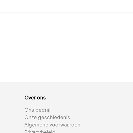
Silverscreen 203
Omniascreen 293
De beste oplossing
Geweldig uitzicht en
n
voor warmtewering en
uitstekende
lichtregeling
prestaties
R
+ 4
+ 3
Over ons
t
Bekijk alle transparante textielen voor rolgordijnen
Reflectie 82% | Semi-
Reflectie 75% | Semi-
Ons bedrijf
transparant |
transparant |
Onze geschiedenis
Gemetalliseerd
Gemetalliseerd
Algemene voorwaarden
Privacybeleid