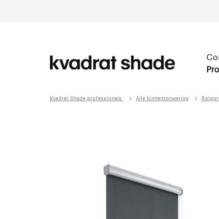
Co
Pro
Kvadrat Shade professionals
Alle binnenzonwering
Rolgor