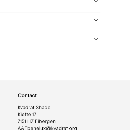
849 Sølv
Semi-transparant
+ 22
eflectie 65% | Semi-
Contact
ransparant |
Gemetalliseerd
Kvadrat Shade
Kiefte 17
7151 HZ Eibergen
A&Ebenelux@kvadrat.org