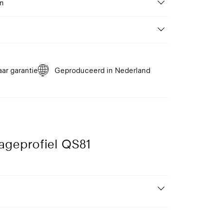
en
Van 100 tot 400 cm
n profielkleur naar keuze. Speciale (RAL) kleuren
Wand, Plafond
Handbediening,
lad QS81
Gemotoriseerd 24V DC motor,
tablad voor QS81 standaard rolgordijn.
Gemotoriseerd 12V Batterij
aar garantie
Geproduceerd in Nederland
1
9005
9010
9016
èmewit
Gitzwart
Reinwit
Verkeerswit
ageprofiel QS81