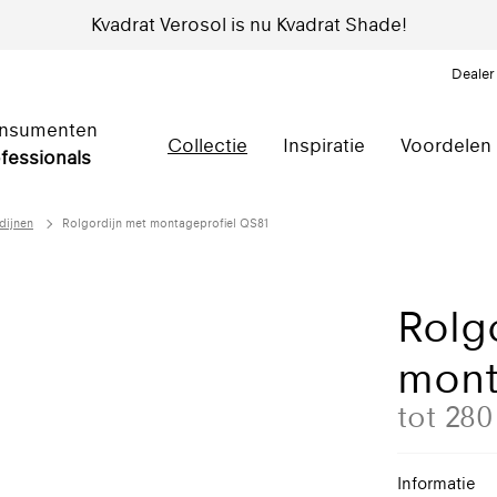
Kvadrat Verosol is nu Kvadrat Shade!
Dealer
nsumenten
Collectie
Inspiratie
Voordelen
fessionals
dijnen
Rolgordijn met montageprofiel QS81
Rolg
mont
tot 28
Informatie