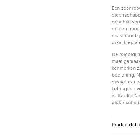
Een zeer rob
eigenschappe
geschikt voo
en een hoogt
naast monta
draai-kiepr
De rolgordij
maat gemaakt
kenmerken zi
bediening. N
cassette-uit
kettingdoor
is. Kvadrat V
elektrische 
Productdetai
Breedte