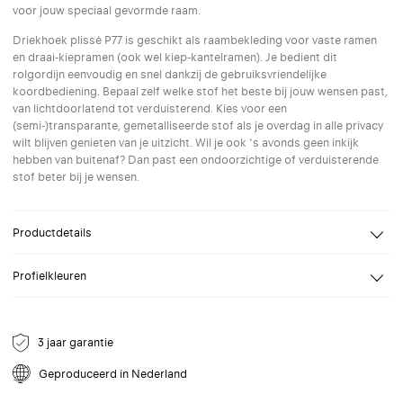
voor jouw speciaal gevormde raam.
Driekhoek plissé P77 is geschikt als raambekleding voor vaste ramen
en draai-kiepramen (ook wel kiep-kantelramen). Je bedient dit
rolgordijn eenvoudig en snel dankzij de gebruiksvriendelijke
koordbediening. Bepaal zelf welke stof het beste bij jouw wensen past,
van lichtdoorlatend tot verduisterend. Kies voor een
(semi-)transparante, gemetalliseerde stof als je overdag in alle privacy
wilt blijven genieten van je uitzicht. Wil je ook 's avonds geen inkijk
hebben van buitenaf? Dan past een ondoorzichtige of verduisterende
stof beter bij je wensen.
Productdetails
Design
Kvadrat Shade
Profielkleuren
Breedte
Van 30 tot 210 cm
Selecteer een profielkleur naar keuze. Speciale (RAL) kleuren op
Hoogte
Van 20 tot 160 cm
aanvraag.
Bevestiging
Wand, Plafond
3 jaar garantie
Bediening
Koordrembediening
Geproduceerd in Nederland
Opties
Speciale vorm