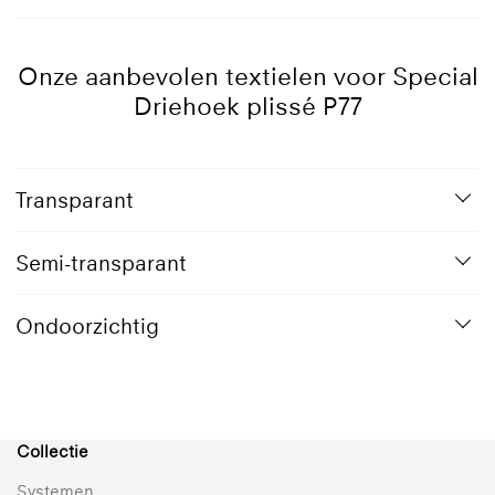
Geanodiseerd
1019
7016
9001
9005
9010
aluminium
Grijsbeige
Antraciet
Crèmewit
Gitzwart
Reinwit
grijs
Onze aanbevolen textielen voor Special
Driehoek plissé P77
9016
Verkeerswit
Transparant
Semi-transparant
Ondoorzichtig
Collectie
Systemen