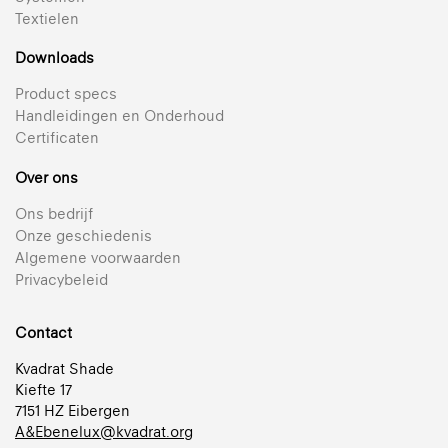
Textielen
Downloads
Product specs
Handleidingen en Onderhoud
Certificaten
Over ons
816 Sky
Ons bedrijf
Transparant doek
Onze geschiedenis
Algemene voorwaarden
812 Breeze
+ 21
Privacybeleid
Semi-transparant gemetalliseerd textiel voor
Reflectie 44% | Transparant | Gemetalliseerd
plisségordijnen
236 Satin
Contact
+ 21
Bekijk alle transparante textielen voor plisségordijnen 25 mm
Ondoorzichtig, ongemetalliseerd textiel
Kvadrat Shade
Reflectie 62% | Semi-transparant | Gemetalliseerd
+ 18
Kiefte 17
Ondoorzichtig
7151 HZ Eibergen
849 Sølv
A&Ebenelux@kvadrat.org