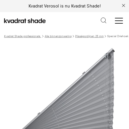
Kvadrat Verosol is nu Kvadrat Shade!
Kvadrat Shade professionals
Alle binnenzonwering
Plisségordijnen 25 mm
Special Driehoek