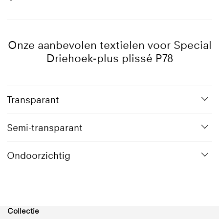
Opties
Speciale vorm
Geanodiseerd
1019
7016
9001
9005
9010
aluminium
Grijsbeige
Antraciet
Crèmewit
Gitzwart
Reinwit
grijs
Onze aanbevolen textielen voor Special
Driehoek-plus plissé P78
9016
Verkeerswit
Transparant
Semi-transparant
Ondoorzichtig
Collectie