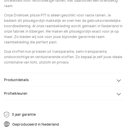
ontwikkeld voor rechthoekige ramen, met daarboven een driehoekig
raam.
Onze Driehoek plissé P77 is alleen geschikt voor vaste ramen. Je
bedient dit plisségordijn makkelijk en snel met de gebruiksvriendelijke
koordbediening. Al onze raambekleding wordt gemaakt in Nederland in
onze fabriek in Eibergen. We maken elk plisségordijn exact voor je op
maat. Zo bieden wij ook voor jouw bijzonder gevormde raam
raambekleding die perfect past.
Qua stoffen kun je kiezen uit transparante, semi-transparante,
ondoorzichtige en verduisterende stoffen. Zo bepaal je zelf jouw ideale
combinatie van licht, uitzicht en privacy.
Productdetails
Design
Kvadrat Shade
Profielkleuren
Breedte
Van 30 tot 210 cm
Selecteer een profielkleur naar keuze. Speciale (RAL) kleuren op
Hoogte
Van 20 tot 300 cm
aanvraag.
Bevestiging
Wand, Plafond
3 jaar garantie
Bediening
Koordrembediening
Geproduceerd in Nederland