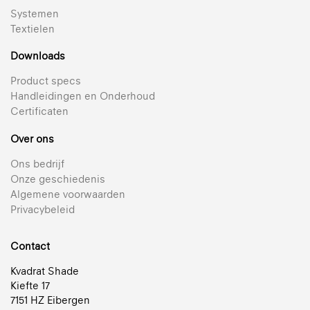
Systemen
Textielen
Downloads
Product specs
Handleidingen en Onderhoud
Certificaten
Over ons
816 Sky
Ons bedrijf
Transparant doek
Onze geschiedenis
Algemene voorwaarden
812 Breeze
+ 21
Privacybeleid
Semi-transparant gemetalliseerd textiel voor
Reflectie 44% | Transparant | Gemetalliseerd
plisségordijnen
236 Satin
Contact
+ 21
Bekijk alle transparante textielen voor plisségordijnen 25 mm
Ondoorzichtig, ongemetalliseerd textiel
Kvadrat Shade
Reflectie 62% | Semi-transparant | Gemetalliseerd
+ 18
Kiefte 17
Ondoorzichtig
7151 HZ Eibergen