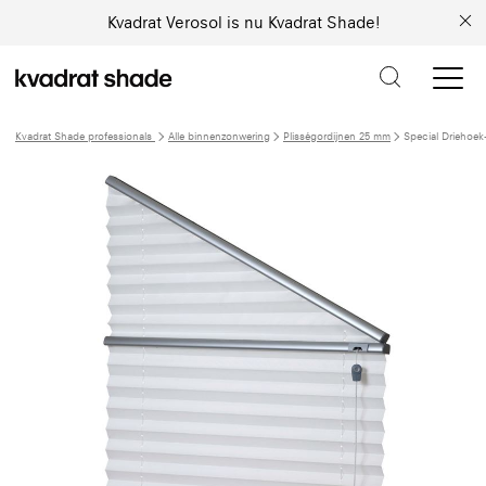
Kvadrat Verosol is nu Kvadrat Shade!
Kvadrat Shade professionals
Alle binnenzonwering
Plisségordijnen 25 mm
Special Driehoek-