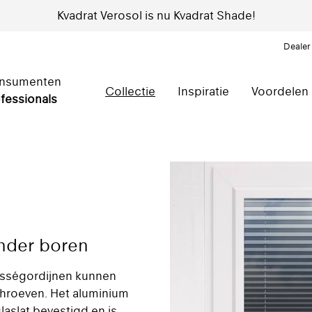
Kvadrat Verosol is nu Kvadrat Shade!
Dealer
nsumenten
Collectie
Inspiratie
Voordelen
fessionals
nder boren
isségordijnen kunnen
chroeven. Het aluminium
slat bevestigd en is