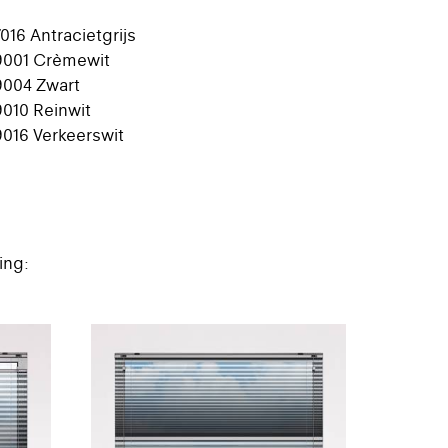
7016 Antracietgrijs
9001 Crèmewit
9004 Zwart
9010 Reinwit
9016 Verkeerswit
ing: