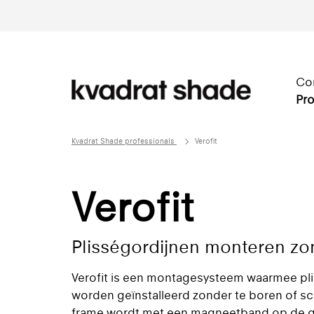
Co
Pro
Kvadrat Shade professionals
Verofit
Verofit
Plisségordijnen monteren zo
Verofit is een montagesysteem waarmee pl
worden geïnstalleerd zonder te boren of s
frame wordt met een magneetband op de gla