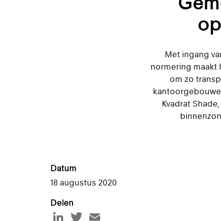
Geme
op
Met ingang va
normering maakt he
om zo transp
kantoorgebouwen 
Kvadrat Shade,
binnenzonw
Datum
18 augustus 2020
Delen