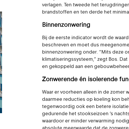
verlagen. Ten tweede het terugdringen
brandstoffen en ten derde het minima
Binnenzonwering
Bij de eerste indicator wordt de waar
beschreven en moet dus meegenomen 
binnenzonwering onder. “Mits deze on
klimatiseringssysteem,” zegt Bos. Dat
en gekoppeld aan een gebouwbeheersy
Zonwerende én isolerende fun
Waar er voorheen alleen in de zomer 
daarmee reducties op koeling kon beh
tegenwoordig ook een betere isolati
gedurende het stookseizoen ’s nachts
waardoor er minder verwarming nodig i
absolute meerwaarde dat de zonweren