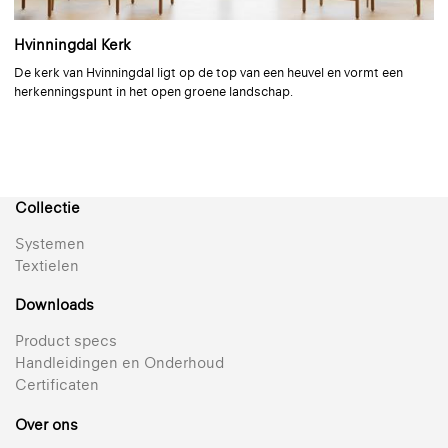
Design: Louise Sigvardt
Hvinningdal Kerk
+ 5
De kerk van Hvinningdal ligt op de top van een heuvel en vormt een
Reflectie 62% | Semi-transparant | Gemetalliseerd
herkenningspunt in het open groene landschap.
Silverscreen 202
Hoogste reflectie voor ultiem visueel en thermisch comfort
+ 5
Collectie
Reflectie 85% | Semi-transparant | Gemetalliseerd
Systemen
Textielen
Silverscreen 203
Downloads
De beste oplossing voor warmtewering en lichtregeling
Product specs
+ 4
Handleidingen en Onderhoud
Reflectie 82% | Semi-transparant | Gemetalliseerd
Certificaten
Over ons
Omniascreen 293