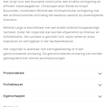
wat zorgt voor een duurzame constructie, een strakke vormgeving en
efficiënt materiaalgebruik. Ontworpen door Ronan en Erwan
Bouroullec, combineert Minimal een minimalistische vormgeving met
een architectonische uitstraling die naadloos aansluit bij uiteenlopende
interieurs.
Minimal Large is beschikbaar met een brede collectie hoogwaardige
textielen, zodat het rolgordijn kan worden afgestemd op interieur en
lichtbehoefte. Het systeem is geschikt voor vaste ramen en draai-
kiepramen en verkrijgbaar in vier hardwarekleuren.
Het rolgordijn is leverbaar met kettingbediening of in een
gemotoriseerde uitvoering. De gemotoriseerde uitvoering kan worden
geïntegreerd met slimme woonoplossingen.
Productdetails
Design
Ronan en Erwan Bouroullec
Profielkleuren
Breedte
Van 30 tot 300 cm
Selecteer een profielkleur naar keuze. Speciale (RAL) kleuren op
Hoogte
Van 30 tot 560 cm
Eigenschappen
aanvraag.
Bevestiging
Wand, Plafond
Bij geanodiseerd aluminium worden de beugels geleverd in bijpassende