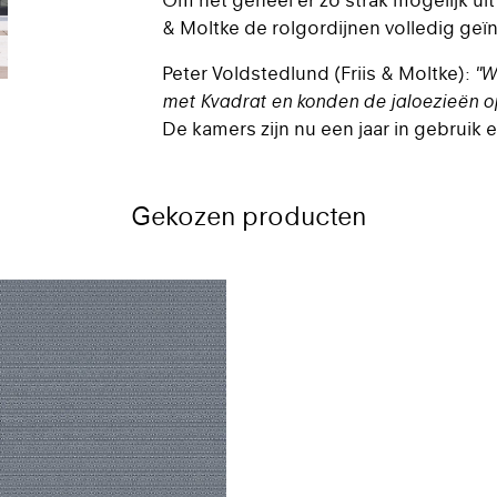
Om het geheel er zo strak mogelijk uit 
& Moltke de rolgordijnen volledig geï
Peter Voldstedlund (Friis & Moltke):
"W
met Kvadrat en konden de jaloezieën o
De kamers zijn nu een jaar in gebruik 
Gekozen producten