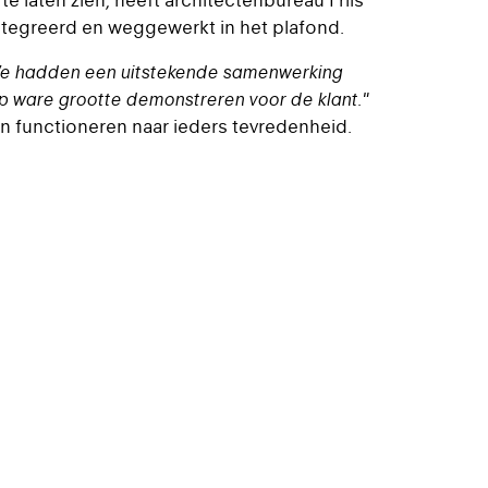
te laten zien, heeft architectenbureau Friis
ntegreerd en weggewerkt in het plafond.
e hadden een uitstekende samenwerking
p ware grootte demonstreren voor de klant."
en functioneren naar ieders tevredenheid.