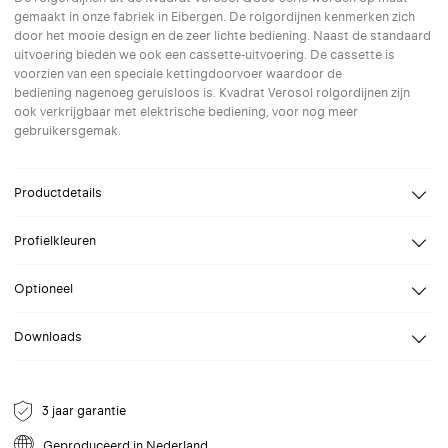
gemaakt in onze fabriek in Eibergen. De rolgordijnen kenmerken zich
door het mooie design en de zeer lichte bediening. Naast de standaard
uitvoering bieden we ook een cassette-uitvoering. De cassette is
voorzien van een speciale kettingdoorvoer waardoor de
bediening nagenoeg geruisloos is. Kvadrat Verosol rolgordijnen zijn
ook verkrijgbaar met elektrische bediening, voor nog meer
gebruikersgemak.
Productdetails
Breedte
Van 70 tot 280 cm
Profielkleuren
Hoogte
Van 100 tot 400 cm
Selecteer een profielkleur naar keuze. Speciale (RAL) kleuren op
Bevestiging
Wand, Plafond
Optioneel
aanvraag.
Bediening
Handbediening, Gemotoriseerd
Montageprofiel QS81:
24V DC motor, Gemotoriseerd 12V
Downloads
Het belangrijkste kenmerk van dit rolgordijn is het gebruikersgemak en
Batterij
comfort. Het rolgordijn is voorgemonteerd in een montageprofiel en
Datablad QS80
kan eenvoudig met montageclips worden bevestigd. Ondanks de
NL Datablad voor QS80 standaard rolgordijn.
Geanodiseerd
9001
9005
9010
9016
aluminium ketting is het rolgordijn erg stil en licht in de bediening.
3 jaar garantie
aluminium
Crèmewit
Gitzwart
Reinwit
Verkeerswit
Cassette QS82:
Datablad QS81
Geproduceerd in Nederland