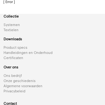
[ Error ]
Collectie
Systemen
Textielen
Downloads
Product specs
Handleidingen en Onderhoud
816 Sky
Certificaten
Transparant doek
Over ons
Enviroscreen
+ 21
Een duurzame keuze
Ons bedrijf
Reflectie 44% | Transparant | Gemetalliseerd
Onze geschiedenis
878 Titano
+ 3
Algemene voorwaarden
Bekijk alle transparante textielen voor rolgordijnen
Non-transparant
Reflectie 74% | Semi-transparant | Gemetalliseerd
Privacybeleid
890 Unlit
+ 21
Block-out doek dat iedere ruimte donker houdt
Silverscreen 202
Reflectie 68% | Ondoorzichtig | Gemetalliseerd
Contact