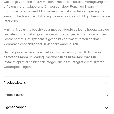
wat zorgt voor een duurzame constructie, een strakke vormgeving en
efficiënt materiaalgebruik. Ontworpen door Ronan en Erwan
Bouroullec, combineert Minimal een minimalistische vormgeving met
een architectonische uitstraling die naadloos aansluit bij uiteenlopende
interieurs.
Minimal Medium is beschikbaar met een brede collectie hoogwaardige
textielen, zodat het rolgordijn kan worden afgestemd op interieur en
lichtbehoefte. Het systeem is geschikt voor vaste ramen en draai-
kiepramen en verkrijgbaar in vier hardwarekleuren.
Het rolgordijn is leverbaar met kettingbediening, Twin Pull of in een
gemotoriseerde uitvoering, kan worden geïnstalleerd met een
installatieprofiel en biedt de mogelijkheid tot integratie met slimme
woonoplossingen.
Productdetails
Design
Ronan en Erwan Bouroullec
Profielkleuren
Breedte
Van 30 tot 300 cm
Selecteer een profielkleur naar keuze. Speciale (RAL) kleuren op
Hoogte
Van 30 tot 450 cm
Eigenschappen
aanvraag.
Bevestiging
Wand, Plafond