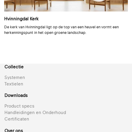
Silvretta
Design: Louise Sigvardt
Hvinningdal Kerk
+ 5
De kerk van Hvinningdal ligt op de top van een heuvel en vormt een
Reflectie 62% | Semi-transparant | Gemetalliseerd
herkenningspunt in het open groene landschap.
Silverscreen 202
Hoogste reflectie voor ultiem visueel en thermisch comfort
+ 5
Collectie
Reflectie 85% | Semi-transparant | Gemetalliseerd
Systemen
Textielen
Silverscreen 203
Downloads
De beste oplossing voor warmtewering en lichtregeling
Product specs
+ 4
Handleidingen en Onderhoud
Reflectie 82% | Semi-transparant | Gemetalliseerd
Certificaten
Over ons